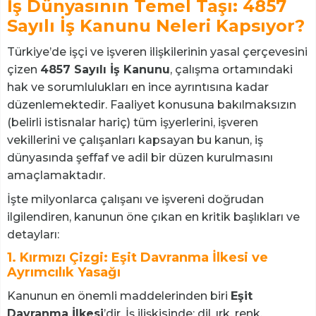
İş Dünyasının Temel Taşı: 4857
Sayılı İş Kanunu Neleri Kapsıyor?
Türkiye’de işçi ve işveren ilişkilerinin yasal çerçevesini
çizen
4857 Sayılı İş Kanunu
, çalışma ortamındaki
hak ve sorumlulukları en ince ayrıntısına kadar
düzenlemektedir. Faaliyet konusuna bakılmaksızın
(belirli istisnalar hariç) tüm işyerlerini, işveren
vekillerini ve çalışanları kapsayan bu kanun, iş
dünyasında şeffaf ve adil bir düzen kurulmasını
amaçlamaktadır.
İşte milyonlarca çalışanı ve işvereni doğrudan
ilgilendiren, kanunun öne çıkan en kritik başlıkları ve
detayları:
1. Kırmızı Çizgi: Eşit Davranma İlkesi ve
Ayrımcılık Yasağı
Kanunun en önemli maddelerinden biri
Eşit
Davranma İlkesi
’dir. İş ilişkisinde; dil, ırk, renk,