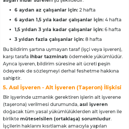
asgari ihbar süreleri
şu şekildedir:
6 aydan az çalışanlar için:
2 hafta
6 aydan 1,5 yıla kadar çalışanlar için:
4 hafta
1,5 yıldan 3 yıla kadar çalışanlar için:
6 hafta
3 yıldan fazla çalışanlar için:
8 hafta
Bu bildirim şartına uymayan taraf (işçi veya işveren),
karşı tarafa
ihbar tazminatı
ödemekle yükümlüdür.
Ayrıca işveren, bildirim süresine ait ücreti peşin
ödeyerek de sözleşmeyi derhal feshetme hakkına
sahiptir.
5. Asıl İşveren - Alt İşveren (Taşeron) İlişkisi
Bir işyerinde uzmanlık gerektiren işlerin alt işverene
(taşerona) verilmesi durumunda,
asıl işveren
doğacak tüm yasal yükümlülüklerden alt işveren ile
birlikte
müteselsilen (ortaklaşa) sorumludur
.
İşçilerin haklarını kısıtlamak amacıyla yapılan