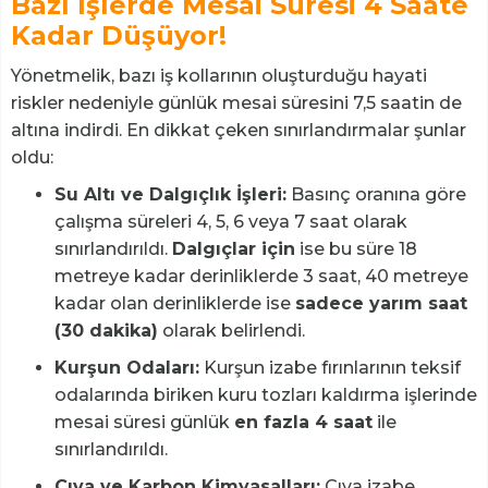
Bazı İşlerde Mesai Süresi 4 Saate
Kadar Düşüyor!
Yönetmelik, bazı iş kollarının oluşturduğu hayati
riskler nedeniyle günlük mesai süresini 7,5 saatin de
altına indirdi. En dikkat çeken sınırlandırmalar şunlar
oldu:
Su Altı ve Dalgıçlık İşleri:
Basınç oranına göre
çalışma süreleri 4, 5, 6 veya 7 saat olarak
sınırlandırıldı.
Dalgıçlar için
ise bu süre 18
metreye kadar derinliklerde 3 saat, 40 metreye
kadar olan derinliklerde ise
sadece yarım saat
(30 dakika)
olarak belirlendi.
Kurşun Odaları:
Kurşun izabe fırınlarının teksif
odalarında biriken kuru tozları kaldırma işlerinde
mesai süresi günlük
en fazla 4 saat
ile
sınırlandırıldı.
Cıva ve Karbon Kimyasalları:
Cıva izabe