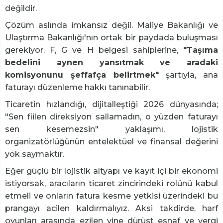
değildir.
Çözüm aslında imkansız değil. Maliye Bakanlığı ve
Ulaştırma Bakanlığı'nın ortak bir paydada buluşması
gerekiyor. F, G ve H belgesi sahiplerine,
"Taşıma
bedelini aynen yansıtmak ve aradaki
komisyonunu şeffafça belirtmek"
şartıyla, ana
faturayı düzenleme hakkı tanınabilir.
Ticaretin hızlandığı, dijitalleştiği 2026 dünyasında;
"Sen fiilen direksiyon sallamadın, o yüzden faturayı
sen kesemezsin" yaklaşımı, lojistik
organizatörlüğünün entelektüel ve finansal değerini
yok saymaktır.
Eğer güçlü bir lojistik altyapı ve kayıt içi bir ekonomi
istiyorsak, aracıların ticaret zincirindeki rolünü kabul
etmeli ve onların fatura kesme yetkisi üzerindeki bu
prangayı acilen kaldırmalıyız. Aksi takdirde, harf
oyunları arasında ezilen yine dürüst esnaf ve vergi