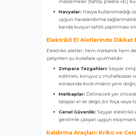
malzemeler (tahta, plastik vb.) kul
Havyalar:
Havya kullanılmadığı z
uygun havalandırma sağlanmalıdır.
kanda kurşun tahlili yaptırması ö
Elektrikli El Aletlerinde Dikka
Elektrikli aletler, hem mekanik hem de e
çalışırken şu kurallara uyulmalıdır:
Zımpara Tezgahları:
Seyyar zımp
edilmeli, koruyucu muhafazalar v
esnasında kıvılcımların yere doğr
Matkaplar:
Delinecek yer önceden
talaşlar el ile değil, bir fırça vey
Genel Güvenlik:
Seyyar elektrikli 
gerilimle çalışan uygun ekipmanl
Kaldırma Araçları: Kriko ve Cer