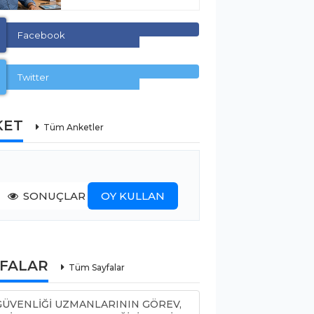
Facebook
Twitter
KET
Tüm Anketler
SONUÇLAR
OY KULLAN
YFALAR
Tüm Sayfalar
 GÜVENLİĞİ UZMANLARININ GÖREV,