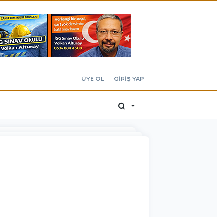
ÜYE OL
GİRİŞ YAP