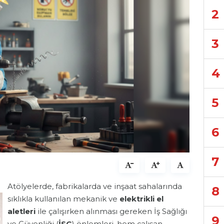
2
3
4
5
6
7
Atölyelerde, fabrikalarda ve inşaat sahalarında
8
sıklıkla kullanılan mekanik ve
elektrikli el
aletleri
ile çalışırken alınması gereken İş Sağlığı
9
ve Güvenliği (
İSG
) önlemleri, hem çalışan