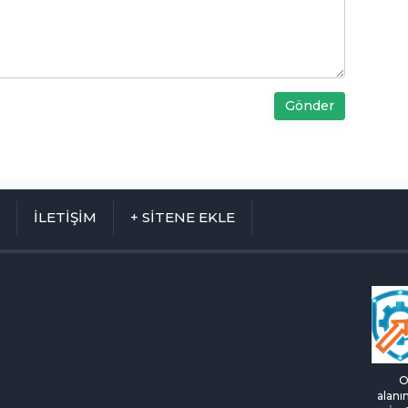
Gönder
M
İLETİŞİM
+ SİTENE EKLE
O
alanı