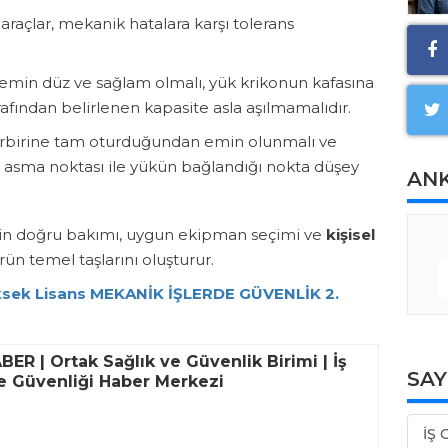
 araçlar, mekanik hatalara karşı tolerans
emin düz ve sağlam olmalı, yük krikonun kafasına
afından belirlenen kapasite asla aşılmamalıdır.
birbirine tam oturduğundan emin olunmalı ve
n asma noktası ile yükün bağlandığı nokta düşey
AN
erinin doğru bakımı, uygun ekipman seçimi ve
kişisel
ün temel taşlarını oluşturur.
ksek Lisans MEKANİK İŞLERDE GÜVENLİK 2.
ER | Ortak Sağlık ve Güvenlik Birimi | İş
SA
ve Güvenliği Haber Merkezi
İŞ