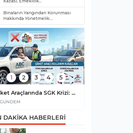
Kazası, Emeklilik...
Binaların Yangından Korunması
0
Hakkında Yönetmelik:...
1
2
3
4
5
Şirket Araçlarında SGK Krizi: Aile Bireylerine Araç Kullandırmanın Bedeli: Kayıt Dışı İstihdam Cezası
GÜNDEM
GÜNDEM
 DAKİKA HABERLERİ