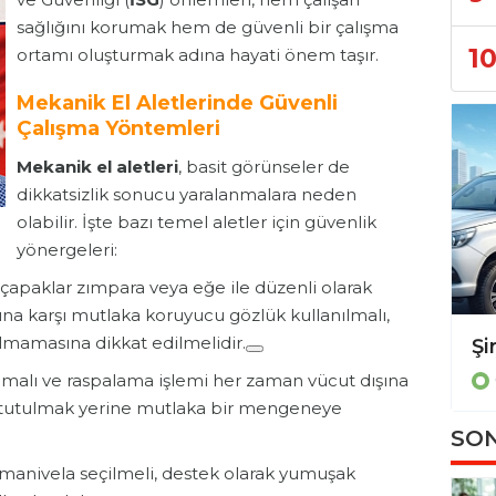
sağlığını korumak hem de güvenli bir çalışma
1
ortamı oluşturmak adına hayati önem taşır.
Mekanik El Aletlerinde Güvenli
Çalışma Yöntemleri
Mekanik el aletleri
, basit görünseler de
dikkatsizlik sonucu yaralanmalara neden
olabilir. İşte bazı temel aletler için güvenlik
yönergeleri:
çapaklar zımpara veya eğe ile düzenli olarak
ına karşı mutlaka koruyucu gözlük kullanılmalı,
olmamasına dikkat edilmelidir.
YENİ NESİL ÇALIŞMA MODELLERİNDE İŞ GÜVENLİĞİ.GÖRÜNMEYEN TEHLİKELERE KARŞI "YETKİ" FORMÜLÜ
GÜNDEM
amalı ve raspalama işlemi her zaman vücut dışına
le tutulmak yerine mutlaka bir mengeneye
SON
manivela seçilmeli, destek olarak yumuşak