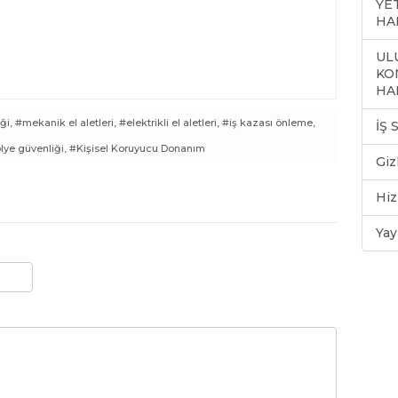
YE
HA
ULU
KO
HA
ği,
#mekanik el aletleri,
#elektrikli el aletleri,
#iş kazası önleme,
İŞ
lye güvenliği,
#Kişisel Koruyucu Donanım
Giz
Hiz
Yay