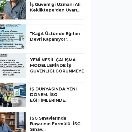
İş Güvenliği Uzmanı Ali
Kekliktepe'den Uyarı....
"Kâğıt Üstünde Eğitim
Devri Kapanıyor"...
YENİ NESİL ÇALIŞMA
MODELLERİNDE İŞ
GÜVENLİĞİ.GÖRÜNMEYEN...
İŞ DÜNYASINDA YENİ
DÖNEM. İSG
EĞİTİMLERİNDE...
İSG Sınavlarında
Başarının Formülü: İSG
Sınav...