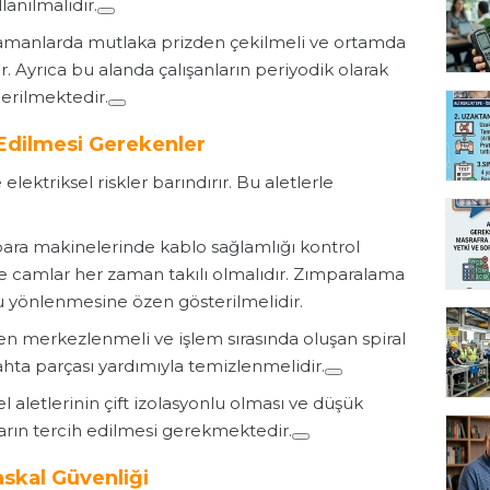
lanılmalıdır.
amanlarda mutlaka prizden çekilmeli ve ortamda
 Ayrıca bu alanda çalışanların periyodik olarak
nerilmektedir.
t Edilmesi Gerekenler
lektriksel riskler barındırır. Bu aletlerle
ara makinelerinde kablo sağlamlığı kontrol
e camlar her zaman takılı olmalıdır. Zımparalama
u yönlenmesine özen gösterilmelidir.
 merkezlenmeli ve işlem sırasında oluşan spiral
a tahta parçası yardımıyla temizlenmelidir.
el aletlerinin çift izolasyonlu olması ve düşük
arın tercih edilmesi gerekmektedir.
askal Güvenliği