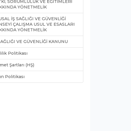
TKİ, SORUMLULUK VE EĞİTİMLERİ
KKINDA YÖNETMELİK
SAL İŞ SAĞLIĞI VE GÜVENLİĞİ
NSEYİ ÇALIŞMA USUL VE ESASLARI
KKINDA YÖNETMELİK
 SAĞLIĞI VE GÜVENLİĞİ KANUNU
lilik Politikası
met Şartları (HŞ)
ın Politikası