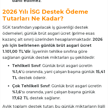
dahil edilmez
.
2026 Yılı İSG Destek Ödeme
Tutarları Ne Kadar?
SGK tarafından yapılacak iş güvenliği destek
ödemeleri, günlük brüt asgari ücret (prime esas
kazanç alt sınırı) üzerinden hesaplanmaktadır.
2026
yılı için belirlenen günlük brüt asgari ücret
1.101,00 TL'dir
. İşyerinin tehlike sınıfına göre
sağlanan günlük destek miktarları şu şekildedir:
Tehlikeli Sınıf
: Günlük brüt asgari ücretin
%1,4
'ü oranında, yani çalışan başına günlük
15,41
TL
destek ödenir.
Çok Tehlikeli Sınıf
: Günlük brüt asgari ücretin
%1,6
'sı oranında, yani çalışan başına günlük
17,62 TL
destek sağlanır.
Aylık toplam destek tutarı, bu günlük miktarların ilgili