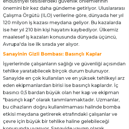
endüstriyel tesislerdeki güvenlik önlemlerinin
önemini bir kez daha gündeme getiriyor. Uluslararası
Çalışma Örgütü (ILO) verilerine göre, dünyada her yıl
120 milyon iş kazası meydana geliyor. Bu kazalarda
ise her yıl 210 bin kişi hayatını kaybediyor. Ülkemiz
maalesef iş kazaları konusunda dünyada üçüncü,
Avrupa'da ise ilk sırada yer alıyor.
Sanayinin Gizli Bombası: Basınçlı Kaplar
İşyerlerinde çalışanların sağlığı ve güvenliği açısından
tehlike yaratabilecek birçok durum bulunuyor.
Sanayide en çok kullanılan ve en yüksek tehlikeyi arz
eden ekipmanlardan birisi ise basınçlı kaplardır. İç
basıncı 0,5 bardan büyük olan her kap ve ekipman
"basınçlı kap" olarak tanımlanmaktadır. Uzmanlar,
bu cihazların doğru kullanılmaması halinde bomba
etkisi meydana getirerek etrafındaki çalışanlar ve
çevre için büyük bir tehlike haline gelebileceği
konusunda uyarıyor. Sanayide yaygın olarak