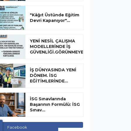
"Kâğıt Üstünde Eğitim
Devri Kapanıyor"...
YENİ NESİL ÇALIŞMA
MODELLERİNDE İŞ
GÜVENLİĞİ.GÖRÜNMEYEN...
İŞ DÜNYASINDA YENİ
DÖNEM. İSG
EĞİTİMLERİNDE...
İSG Sınavlarında
Başarının Formülü: İSG
Sınav...
Facebook