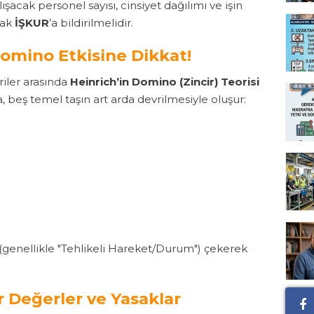
acak personel sayısı, cinsiyet dağılımı ve işin
rak
İŞKUR
’a bildirilmelidir.
Domino Etkisine Dikkat!
riler arasında
Heinrich’in Domino (Zincir) Teorisi
 beş temel taşın art arda devrilmesiyle oluşur:
 (genellikle "Tehlikeli Hareket/Durum") çekerek
r Değerler ve Yasaklar