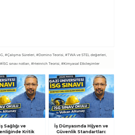
SG,
#Çalışma Süreleri,
#Domino Teorisi,
#TWA ve STEL değerleri,
#İSG sınav notları,
#Heinrich Teorisi,
#Kimyasal Etkileşimler
İş Sağlığı ve
İş Dünyasında Hijyen ve
nliğinde Kritik
Güvenlik Standartları: