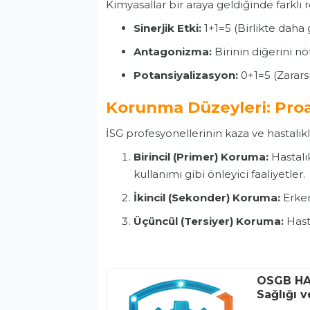
Kimyasallar bir araya geldiğinde farklı r
Sinerjik Etki:
1+1=5 (Birlikte daha 
Antagonizma:
Birinin diğerini nö
Potansiyalizasyon:
0+1=5 (Zararsı
Korunma Düzeyleri: Proa
İSG profesyonellerinin kaza ve hastalıkl
Birincil (Primer) Koruma:
Hastalı
kullanımı gibi önleyici faaliyetler.
İkincil (Sekonder) Koruma:
Erken
Üçüncül (Tersiyer) Koruma:
Hasta
OSGB HAB
Sağlığı 