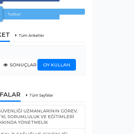
Twitter
KET
Tüm Anketler
SONUÇLAR
OY KULLAN
YFALAR
Tüm Sayfalar
 GÜVENLİĞİ UZMANLARININ GÖREV,
TKİ, SORUMLULUK VE EĞİTİMLERİ
KKINDA YÖNETMELİK