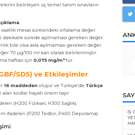
yelerini belirleyen üç temel tanım sınavların
çıklama
 saatlik mesai süresindeki ortalama değer.
AN
5 dakikalık sürede aşılmaması gereken değer.
nlık bile olsa asla aşılmaması gereken değer.
değer 70 µg/100 ml kan olarak belirlenmiştir.
şma haftası için
0,075 mg/m³
'tür.
(GBF/SDS) ve Etkileşimler
er
16 maddeden
oluşur ve Türkiye'de
Türkçe
 alan kodlar hayati önem taşır:
SA
adeleri (H200 Fiziksel, H300 Sağlık).
İŞ
m ifadeleri (P200 Tedbir, P400 Depolama).
YE
HA
eşimi