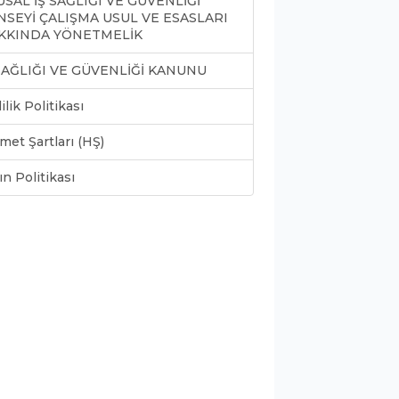
SAL İŞ SAĞLIĞI VE GÜVENLİĞİ
NSEYİ ÇALIŞMA USUL VE ESASLARI
KKINDA YÖNETMELİK
 SAĞLIĞI VE GÜVENLİĞİ KANUNU
lilik Politikası
met Şartları (HŞ)
ın Politikası