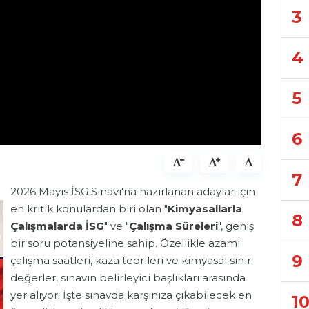
3
4
5
6
7
2026 Mayıs İSG Sınavı'na hazırlanan adaylar için
en kritik konulardan biri olan "
Kimyasallarla
8
Çalışmalarda İSG
" ve "
Çalışma Süreleri
", geniş
bir soru potansiyeline sahip. Özellikle azami
9
çalışma saatleri, kaza teorileri ve kimyasal sınır
değerler, sınavın belirleyici başlıkları arasında
yer alıyor. İşte sınavda karşınıza çıkabilecek en
1