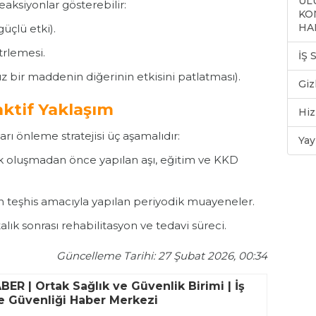
ULU
eaksiyonlar gösterebilir:
KO
HA
güçlü etki).
trlemesi.
İŞ
z bir maddenin diğerinin etkisini patlatması).
Giz
ktif Yaklaşım
Hiz
arı önleme stratejisi üç aşamalıdır:
Yay
k oluşmadan önce yapılan aşı, eğitim ve KKD
 teşhis amacıyla yapılan periyodik muayeneler.
lık sonrası rehabilitasyon ve tedavi süreci.
Güncelleme Tarihi: 27 Şubat 2026, 00:34
ER | Ortak Sağlık ve Güvenlik Birimi | İş
ve Güvenliği Haber Merkezi