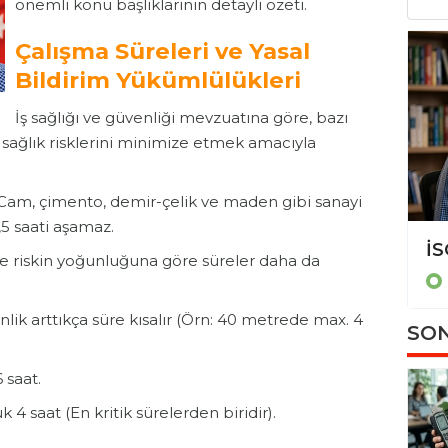
önemli konu başlıklarının detaylı özeti.
Çalışma Süreleri ve Yasal
Bildirim Yükümlülükleri
İş sağlığı ve güvenliği mevzuatına göre, bazı
ri sağlık risklerini minimize etmek amacıyla
Cam, çimento, demir-çelik ve maden gibi sanayi
,5 saati aşamaz.
İSG Sınavına Doğru: Volkan Altunay'dan KKD, Tarım ve Denizcilikte Hayati Tüyolar
de riskin yoğunluğuna göre süreler daha da
EĞİTİM
nlik arttıkça süre kısalır (Örn: 40 metrede max. 4
SON
 saat.
 4 saat (En kritik sürelerden biridir).