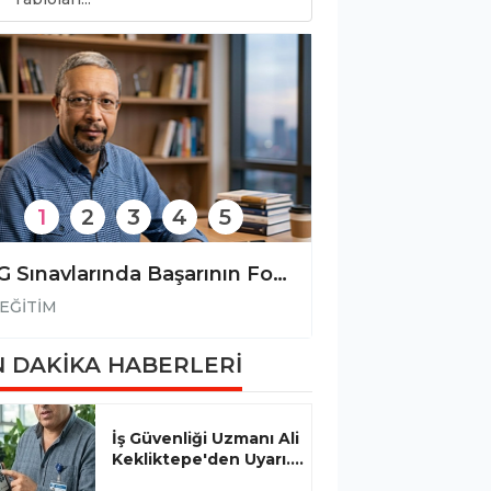
1
2
3
4
5
İSG Sınavlarında Başarının Formülü: İSG Sınav Okulu ile Hedefinize Ulaşın!
EĞİTİM
EĞİTİM
 DAKİKA HABERLERİ
İş Güvenliği Uzmanı Ali
Kekliktepe'den Uyarı....