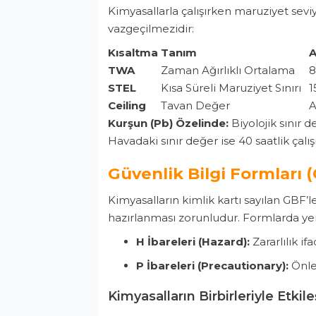
Kimyasallarla çalışırken maruziyet sevi
vazgeçilmezidir:
Kısaltma
Tanım
A
TWA
Zaman Ağırlıklı Ortalama
8
STEL
Kısa Süreli Maruziyet Sınırı
1
Ceiling
Tavan Değer
A
Kurşun (Pb) Özelinde:
Biyolojik sınır 
Havadaki sınır değer ise 40 saatlik çalı
Güvenlik Bilgi Formları 
Kimyasalların kimlik kartı sayılan GBF’l
hazırlanması zorunludur. Formlarda yer
H İbareleri (Hazard):
Zararlılık if
P İbareleri (Precautionary):
Önle
Kimyasalların Birbirleriyle Etkil