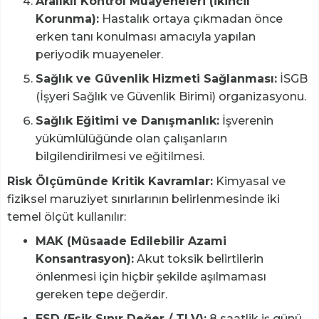
Aralıklı Kontrol Muayeneleri (İkincil
Korunma):
Hastalık ortaya çıkmadan önce
erken tanı konulması amacıyla yapılan
periyodik muayeneler.
Sağlık ve Güvenlik Hizmeti Sağlanması:
İSGB
(İşyeri Sağlık ve Güvenlik Birimi) organizasyonu.
Sağlık Eğitimi ve Danışmanlık:
İşverenin
yükümlülüğünde olan çalışanların
bilgilendirilmesi ve eğitilmesi.
Risk Ölçümünde Kritik Kavramlar:
Kimyasal ve
fiziksel maruziyet sınırlarının belirlenmesinde iki
temel ölçüt kullanılır:
MAK (Müsaade Edilebilir Azami
Konsantrasyon):
Akut toksik belirtilerin
önlenmesi için hiçbir şekilde aşılmaması
gereken tepe değerdir.
ESD (Eşik Sınır Değer / TLV):
8 saatlik iş günü