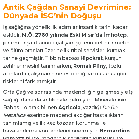
Antik Çağdan Sanayi Devrimine:
Dünyada İSG’nin Doğuşu
İş sağlığına yönelik ilk adımlar insanlık tarihi kadar
eskidir.
M.Ö. 2780 yılında Eski Mısır'da İmhotep
,
piramit inşaatlarında çalışan işçilerin bel incinmeleri
ve ölüm oranları üzerine ilk tıbbi servisleri kurarak
tarihe geçmiştir. Tıbbın babası
Hipokrat
, kurşun
zehirlenmesini tanımlarken;
Romalı Pliny
, tozlu
alanlarda çalışmanın nefes darlığı ve öksürük gibi
risklerini fark etmiştir.
Orta Çağ ve sonrasında madenciliğin gelişmesiyle iş
sağlığı daha da kritik hale gelmiştir. "Mineralojinin
Babası" olarak bilinen
Agricola
, yazdığı
De Re
Metallica
eserinde madenci akciğer hastalıklarını
tanımlamış ve ilk kez tozdan korunma ile
havalandırma yöntemlerini önermiştir.
Bernardino
Ramazzini
ise, modern iş sağlığının kurucusu ve