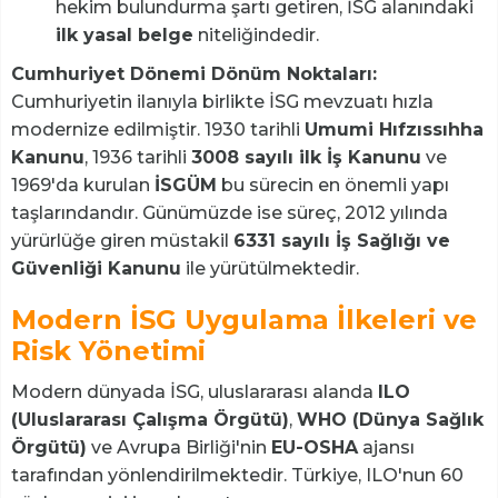
hekim bulundurma şartı getiren, İSG alanındaki
ilk yasal belge
niteliğindedir.
Cumhuriyet Dönemi Dönüm Noktaları:
Cumhuriyetin ilanıyla birlikte İSG mevzuatı hızla
modernize edilmiştir. 1930 tarihli
Umumi Hıfzıssıhha
Kanunu
, 1936 tarihli
3008 sayılı ilk İş Kanunu
ve
1969'da kurulan
İSGÜM
bu sürecin en önemli yapı
taşlarındandır. Günümüzde ise süreç, 2012 yılında
yürürlüğe giren müstakil
6331 sayılı İş Sağlığı ve
Güvenliği Kanunu
ile yürütülmektedir.
Modern İSG Uygulama İlkeleri ve
Risk Yönetimi
Modern dünyada İSG, uluslararası alanda
ILO
(Uluslararası Çalışma Örgütü)
,
WHO (Dünya Sağlık
Örgütü)
ve Avrupa Birliği'nin
EU-OSHA
ajansı
tarafından yönlendirilmektedir. Türkiye, ILO'nun 60