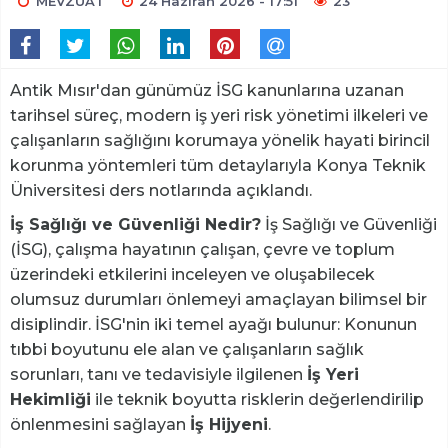
MEVZUAT
24 Haziran 2026 - 17:51
23
Antik Mısır'dan günümüz İSG kanunlarına uzanan
tarihsel süreç, modern iş yeri risk yönetimi ilkeleri ve
çalışanların sağlığını korumaya yönelik hayati birincil
korunma yöntemleri tüm detaylarıyla Konya Teknik
Üniversitesi ders notlarında açıklandı.
İş Sağlığı ve Güvenliği Nedir?
İş Sağlığı ve Güvenliği
(İSG), çalışma hayatının çalışan, çevre ve toplum
üzerindeki etkilerini inceleyen ve oluşabilecek
olumsuz durumları önlemeyi amaçlayan bilimsel bir
disiplindir. İSG'nin iki temel ayağı bulunur: Konunun
tıbbi boyutunu ele alan ve çalışanların sağlık
sorunları, tanı ve tedavisiyle ilgilenen
İş Yeri
Hekimliği
ile teknik boyutta risklerin değerlendirilip
önlenmesini sağlayan
İş Hijyeni
.