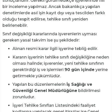
sonuçlandırır. Gerekli görülmedikçe işyerlerinde fiili
bir inceleme yapılmaz. Ancak bakanlıkça yapılan
denetimlerde asıl işin kayıt dışı veya tescilden farklı
olduğu tespit edilirse, tehlike sınıfı yeniden
belirlenebilir.
Sınıf değişikliği kararlarında işverenlerin uyması
gereken yasal takvim ise şu şekildedir:
Alınan resmi karar ilgili işyerine tebliğ edilir.
Kararın işyerinin tehlike sınıfı değişikliğine neden
olması halinde; işverenler, yeni tehlike sınıfının
gerektirdiği iş ve işlemleri
90 gün içinde
yerine
getirmekle yükümlüdür.
Yapılan bu düzenlemelerin
İş Sağlığı ve
Güvenliği Genel Müdürlüğüne
bildirilmesi
zorunludur.
İşyeri Tehlike Sınıfları Listesindeki faaliyet
kodlarına yapılacak genel itirazlar ise Genel