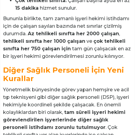
Çok tehlikeli sınıfta:
Çalışan başına ayda en az
15 dakika
hizmet sunulur.
Bununla birlikte, tam zamanlı işyeri hekimi istihdamı
için de çalışan sayıları bazında net sınırlar çizilmiş
durumda.
Az tehlikeli sınıfta her 2000 çalışan
,
tehlikeli sınıfta her 1000 çalışan
ve
çok tehlikeli
sınıfta her 750 çalışan için
tam gün çalışacak en az
bir işyeri hekimi görevlendirilmesi zorunlu kılınıyor.
Diğer Sağlık Personeli İçin Yeni
Kurallar
Yönetmelik bünyesinde görev yapan hemşire ve acil
tıp teknisyeni gibi diğer sağlık personeli (DSP), işyeri
hekimiyle koordineli şekilde çalışacak. En önemli
kolaylıklardan biri olarak,
tam süreli işyeri hekimi
görevlendirilen işyerlerinde diğer sağlık
personeli istihdamı zorunlu tutulmuyor
. Çok
tehlikeli sınıfta yer alan işyerlerinde ise çalışan