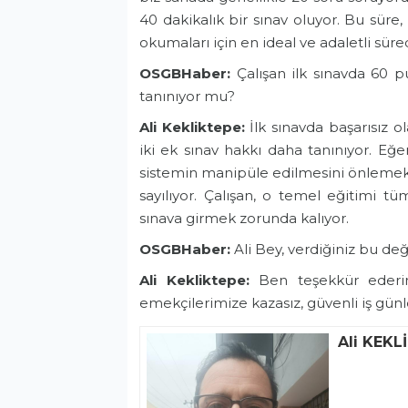
40 dakikalık bir sınav oluyor. Bu süre
okumaları için en ideal ve adaletli süred
OSGBHaber:
Çalışan ilk sınavda 60 
tanınıyor mu?
Ali Kekliktepe:
İlk sınavda başarısız ol
iki ek sınav hakkı daha tanınıyor. Eğ
sistemin manipüle edilmesini önlemek 
sayılıyor. Çalışan, o temel eğitimi t
sınava girmek zorunda kalıyor.
OSGBHaber:
Ali Bey, verdiğiniz bu değ
Ali Kekliktepe:
Ben teşekkür ederi
emekçilerimize kazasız, güvenli iş günle
Ali KEKL