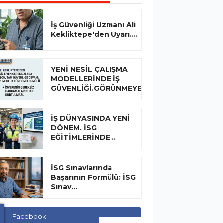
İş Güvenliği Uzmanı Ali
Kekliktepe'den Uyarı....
YENİ NESİL ÇALIŞMA
MODELLERİNDE İŞ
GÜVENLİĞİ.GÖRÜNMEYEN...
İŞ DÜNYASINDA YENİ
DÖNEM. İSG
EĞİTİMLERİNDE...
İSG Sınavlarında
Başarının Formülü: İSG
Sınav...
Facebook