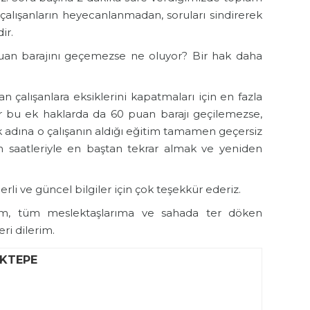
, çalışanların heyecanlanmadan, soruları sindirerek
ir.
puan barajını geçemezse ne oluyor? Bir hak daha
an çalışanlara eksiklerini kapatmaları için en fazla
er bu ek haklarda da 60 puan barajı geçilemezse,
adına o çalışanın aldığı eğitim tamamen geçersiz
üm saatleriyle en baştan tekrar almak ve yeniden
erli ve güncel bilgiler için çok teşekkür ederiz.
m, tüm meslektaşlarıma ve sahada ter döken
ri dilerim.
İKTEPE