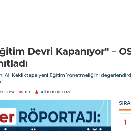
ğitim Devri Kapanıyor" – 
ıtladı
 Ali Kekliktepe yeni Eğitim Yönetmeliği’ni değerlendird
."
i 21:51
69
Ali KEKLİKTEPE
SIRA
1