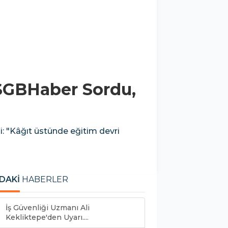
OSGBHaber Sordu,
i: "Kâğıt üstünde eğitim devri
DAKİ
HABERLER
İş Güvenliği Uzmanı Ali
Kekliktepe'den Uyarı....