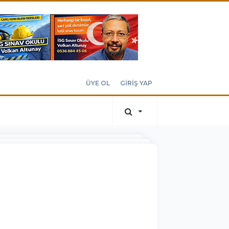
ÜYE OL
GİRİŞ YAP