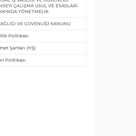
SAL İŞ SAĞLIĞI VE GÜVENLİĞİ
NSEYİ ÇALIŞMA USUL VE ESASLARI
KKINDA YÖNETMELİK
 SAĞLIĞI VE GÜVENLİĞİ KANUNU
lilik Politikası
met Şartları (HŞ)
ın Politikası