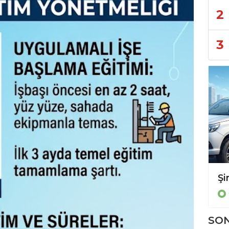
2
3
İŞ DÜNYASINDA YENİ DÖNEM. İSG EĞİTİMLERİNDE "FORMALİTE" BİTTİ, SINAV VE 60 PUAN BARAJI GELDİ!
GÜNDEM
SON