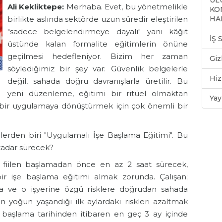
ULU
Ali Kekliktepe:
Merhaba. Evet, bu yönetmelikle
KO
birlikte aslında sektörde uzun süredir eleştirilen
HA
"sadece belgelendirmeye dayalı" yani kâğıt
İŞ
üstünde kalan formalite eğitimlerin önüne
geçilmesi hedefleniyor. Bizim her zaman
Giz
söylediğimiz bir şey var: Güvenlik belgelerle
Hiz
değil, sahada doğru davranışlarla üretilir. Bu
yeni düzenleme, eğitimi bir ritüel olmaktan
Yay
 bir uygulamaya dönüştürmek için çok önemli bir
rden biri "Uygulamalı İşe Başlama Eğitimi". Bu
kadar sürecek?
e fiilen başlamadan önce en az 2 saat sürecek,
 işe başlama eğitimi almak zorunda. Çalışan;
ra ve o işyerine özgü risklere doğrudan sahada
n yoğun yaşandığı ilk aylardaki riskleri azaltmak
e başlama tarihinden itibaren en geç 3 ay içinde