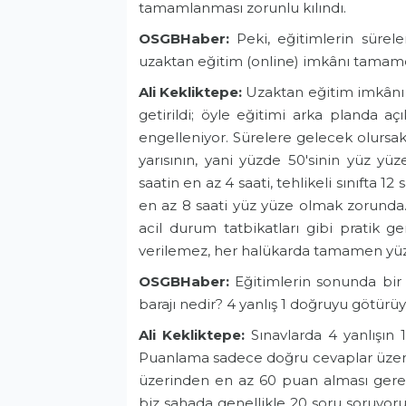
tamamlanması zorunlu kılındı.
OSGBHaber:
Peki, eğitimlerin süreler
uzaktan eğitim (online) imkânı tamame
Ali Kekliktepe:
Uzaktan eğitim imkânı 
getirildi; öyle eğitimi arka planda aç
engelleniyor. Sürelere gelecek olursa
yarısının, yani yüzde 50'sinin yüz yüz
saatin en az 4 saati, tehlikeli sınıfta 12 
en az 8 saati yüz yüze olmak zorunda. 
acil durum tatbikatları gibi pratik g
verilemez, her halükarda tamamen yüz 
OSGBHaber:
Eğitimlerin sonunda bir d
barajı nedir? 4 yanlış 1 doğruyu götür
Ali Kekliktepe:
Sınavlarda 4 yanlışın 1
Puanlama sadece doğru cevaplar üzerind
üzerinden en az 60 puan alması gerek
biz sahada genellikle 20 soru soruyor