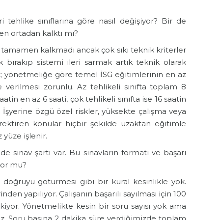
i tehlike sınıflarına göre nasıl değişiyor? Bir de
n ortadan kalktı mı?
tamamen kalkmadı ancak çok sıkı teknik kriterler
ık bırakıp sistemi ileri sarmak artık teknik olarak
k; yönetmeliğe göre temel İSG eğitimlerinin en az
e verilmesi zorunlu. Az tehlikeli sınıfta toplam 8
saatin en az 6 saati, çok tehlikeli sınıfta ise 16 saatin
İşyerine özgü özel riskler, yüksekte çalışma veya
erektiren konular hiçbir şekilde uzaktan eğitimle
yüze işlenir.
e sınav şartı var. Bu sınavların formatı ve başarı
üyor mu?
 doğruyu götürmesi gibi bir kural kesinlikle yok.
en yapılıyor. Çalışanın başarılı sayılması için 100
iyor. Yönetmelikte kesin bir soru sayısı yok ama
uz. Soru başına 2 dakika süre verdiğimizde toplam