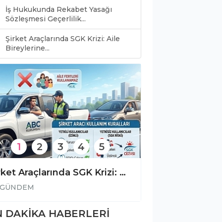
İş Hukukunda Rekabet Yasağı
Sözleşmesi Geçerlilik...
Şirket Araçlarında SGK Krizi: Aile
Bireylerine...
1
2
3
4
5
Şirket Araçlarında SGK Krizi: Aile Bireylerine Araç Kullandırmanın Bedeli: Kayıt Dışı İstihdam Cezası
GÜNDEM
GÜNDEM
 DAKİKA HABERLERİ