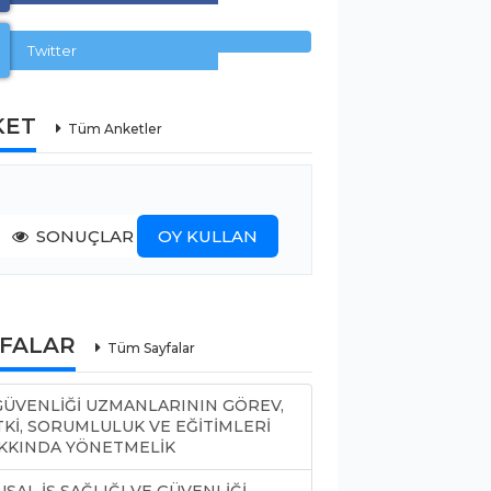
Twitter
KET
Tüm Anketler
SONUÇLAR
OY KULLAN
YFALAR
Tüm Sayfalar
 GÜVENLİĞİ UZMANLARININ GÖREV,
TKİ, SORUMLULUK VE EĞİTİMLERİ
KKINDA YÖNETMELİK