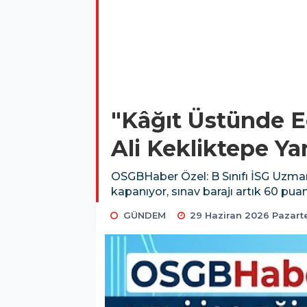
"Kâğıt Üstünde E
Ali Kekliktepe Yan
OSGBHaber Özel: B Sınıfı İSG Uzmanı
kapanıyor, sınav barajı artık 60 puan
GÜNDEM
29 Haziran 2026 Pazartes