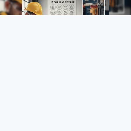
İş Yerlerinde El Aletleri
Güvenliği: Kazaları Önlemenin