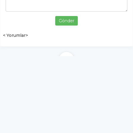
Gönder
< Yorumlar>
YUKARI ÇIK
Yazılım:
TE Bilişim
Ortak Sağlık ve Güvenlik Birimi | İş Sağlığı ve Güvenliği
Haber Merkezi | OSGB HABER - Tüm hakları saklıdır.
Copyright © 2026