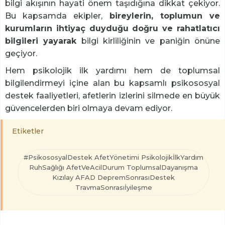
bilgi akışının hayati önem taşıdığına dikkat çekiyor.
Bu kapsamda ekipler,
bireylerin, toplumun ve
kurumların ihtiyaç duyduğu doğru ve rahatlatıcı
bilgileri yayarak
bilgi kirliliğinin ve paniğin önüne
geçiyor.
Hem psikolojik ilk yardımı hem de toplumsal
bilgilendirmeyi içine alan bu kapsamlı psikososyal
destek faaliyetleri, afetlerin izlerini silmede en büyük
güvencelerden biri olmaya devam ediyor.
Etiketler
#PsikososyalDestek AfetYönetimi PsikolojikİlkYardım
RuhSağlığı AfetVeAcilDurum ToplumsalDayanışma
Kızılay AFAD DepremSonrasıDestek
TravmaSonrasıİyileşme