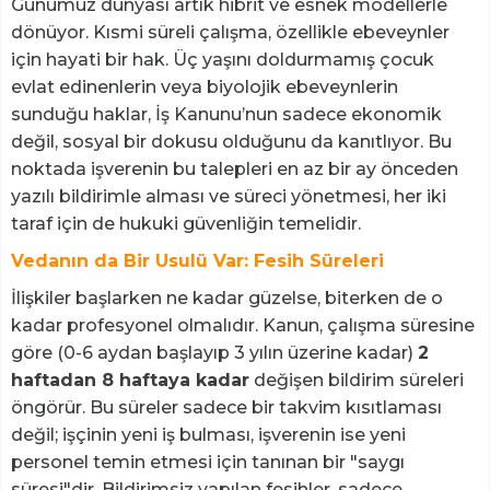
Günümüz dünyası artık hibrit ve esnek modellerle
dönüyor. Kısmi süreli çalışma, özellikle ebeveynler
için hayati bir hak. Üç yaşını doldurmamış çocuk
evlat edinenlerin veya biyolojik ebeveynlerin
sunduğu haklar, İş Kanunu’nun sadece ekonomik
değil, sosyal bir dokusu olduğunu da kanıtlıyor. Bu
noktada işverenin bu talepleri en az bir ay önceden
yazılı bildirimle alması ve süreci yönetmesi, her iki
taraf için de hukuki güvenliğin temelidir.
Vedanın da Bir Usulü Var: Fesih Süreleri
İlişkiler başlarken ne kadar güzelse, biterken de o
kadar profesyonel olmalıdır. Kanun, çalışma süresine
göre (0-6 aydan başlayıp 3 yılın üzerine kadar)
2
haftadan 8 haftaya kadar
değişen bildirim süreleri
öngörür. Bu süreler sadece bir takvim kısıtlaması
değil; işçinin yeni iş bulması, işverenin ise yeni
personel temin etmesi için tanınan bir "saygı
süresi"dir. Bildirimsiz yapılan fesihler, sadece