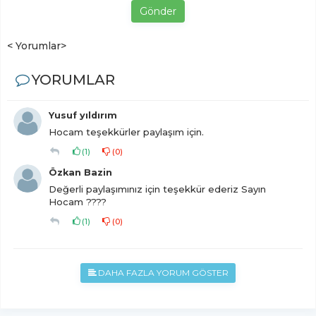
Gönder
< Yorumlar>
YORUMLAR
Yusuf yıldırım
Hocam teşekkürler paylaşım için.
(
1
)
(
0
)
Özkan Bazin
Değerli paylaşımınız için teşekkür ederiz Sayın
Hocam ????
(
1
)
(
0
)
DAHA FAZLA YORUM GÖSTER