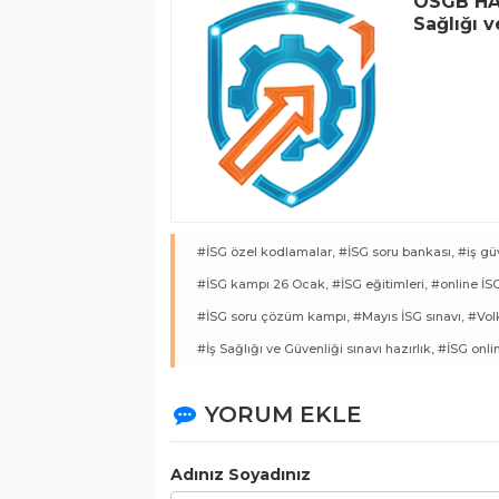
OSGB HAB
Sağlığı 
#İSG özel kodlamalar,
#İSG soru bankası,
#iş gü
#İSG kampı 26 Ocak,
#İSG eğitimleri,
#online İSG
#İSG soru çözüm kampı,
#Mayıs İSG sınavı,
#Vol
#İş Sağlığı ve Güvenliği sınavı hazırlık,
#İSG onli
YORUM EKLE
Adınız Soyadınız