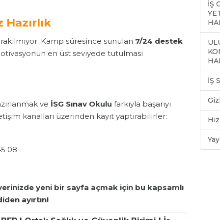
İŞ
YE
z Hazırlık
HA
bırakılmıyor. Kamp süresince sunulan
7/24 destek
ULU
KO
 motivasyonun en üst seviyede tutulması
HA
İŞ
Giz
hazırlanmak ve
İSG Sınav Okulu
farkıyla başarıyı
tişim kanalları üzerinden kayıt yaptırabilirler:
Hiz
Yay
45 08
iyerinizde yeni bir sayfa açmak için bu kapsamlı
iden ayırtın!