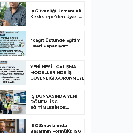
İş Güvenliği Uzmanı Ali
Kekliktepe'den Uyarı....
"Kâğıt Üstünde Eğitim
Devri Kapanıyor"...
YENİ NESİL ÇALIŞMA
MODELLERİNDE İŞ
GÜVENLİĞİ.GÖRÜNMEYEN...
İŞ DÜNYASINDA YENİ
DÖNEM. İSG
EĞİTİMLERİNDE...
İSG Sınavlarında
Başarının Formülü: İSG