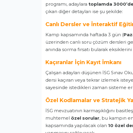
programı, adaylara
toplamda 3000’de
çıkan diğer detayları ise şu şekilde:
Canlı Dersler ve İnteraktif Eğit
Kamp kapsamında haftada 3 gün (
Paz
üzerinden canlı soru çözüm dersleri gerç
anında sorma fırsatı bularak eksiklerini
Kaçıranlar İçin Kayıt İmkanı
Çalışan adayları düşünen İSG Sınav Okulu
dersi kaçıran veya tekrar izlemek istey
sayesinde istedikleri zaman sisteme er
Özel Kodlamalar ve Stratejik Y
İSG mevzuatının karmaşıklığını basitle
muhtemel
özel sorular
, bu kampın en 
kapsamında yapılacak olan
10 özel d
yapmasını sağlayacak.