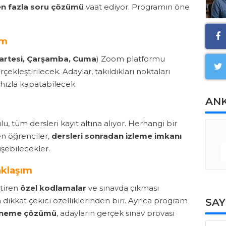
n fazla soru çözümü
vaat ediyor. Programın öne
im
artesi, Çarşamba, Cuma
) Zoom platformu
ekleştirilecek. Adaylar, takıldıkları noktaları
 hızla kapatabilecek.
AN
, tüm dersleri kayıt altına alıyor. Herhangi bir
en öğrenciler,
dersleri sonradan izleme imkanı
işebilecekler.
aklaşım
ştiren
özel kodlamalar
ve sınavda çıkması
dikkat çekici özelliklerinden biri. Ayrıca program
SA
eneme çözümü
, adayların gerçek sınav provası