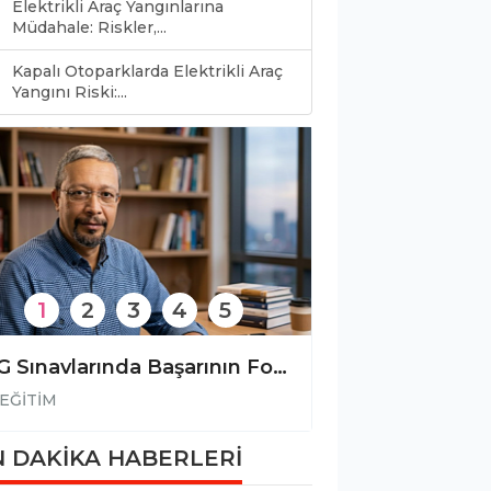
Elektrikli Araç Yangınlarına
Müdahale: Riskler,...
Kapalı Otoparklarda Elektrikli Araç
0
Yangını Riski:...
1
2
3
4
5
İSG Sınavlarında Başarının Formülü: İSG Sınav Okulu ile Hedefinize Ulaşın!
EĞİTİM
EĞİTİM
 DAKİKA HABERLERİ