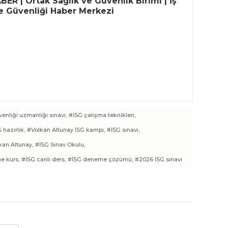
ER | Ortak Sağlık ve Güvenlik Birimi | İş
ve Güvenliği Haber Merkezi
venliği uzmanlığı sınavı,
#İSG çalışma teknikleri,
 hazırlık,
#Volkan Altunay İSG kampı,
#İSG sınavı,
kan Altunay,
#İSG Sınav Okulu,
ne kurs,
#İSG canlı ders,
#İSG deneme çözümü,
#2026 İSG sınavı