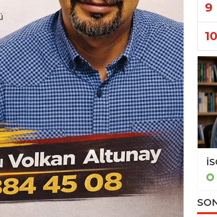
9
1
İSG Sınavına Doğru: Volkan Altunay'dan KKD, Tarım ve Denizcilikte Hayati Tüyolar
EĞİTİM
SON