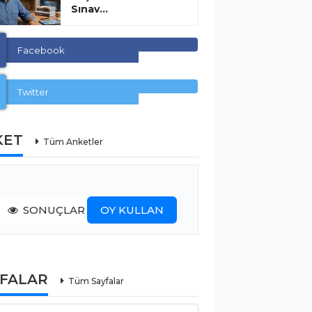
Sınav...
Facebook
Twitter
KET
Tüm Anketler
SONUÇLAR
OY KULLAN
YFALAR
Tüm Sayfalar