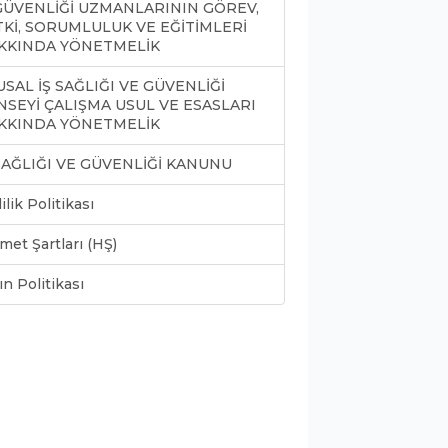
 GÜVENLİĞİ UZMANLARININ GÖREV,
TKİ, SORUMLULUK VE EĞİTİMLERİ
KKINDA YÖNETMELİK
SAL İŞ SAĞLIĞI VE GÜVENLİĞİ
NSEYİ ÇALIŞMA USUL VE ESASLARI
KKINDA YÖNETMELİK
 SAĞLIĞI VE GÜVENLİĞİ KANUNU
lilik Politikası
met Şartları (HŞ)
ın Politikası