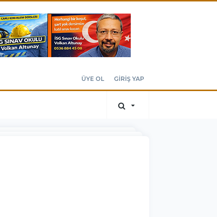
ÜYE OL
GİRİŞ YAP