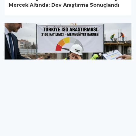
Mercek Altında: Dev Araştırma Sonuçlandı
Türkiye’de İSG Profesyonellerinin
"Memnuniyet" Karnesi: Dev Araştırma Çarpıcı
Sonuçları Ortaya Koydu