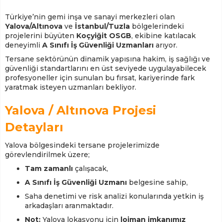
Türkiye’nin gemi inşa ve sanayi merkezleri olan
Yalova/Altınova
ve
İstanbul/Tuzla
bölgelerindeki
projelerini büyüten
Koçyiğit OSGB
, ekibine katılacak
deneyimli
A Sınıfı İş Güvenliği Uzmanları
arıyor.
Tersane sektörünün dinamik yapısına hakim, iş sağlığı ve
güvenliği standartlarını en üst seviyede uygulayabilecek
profesyoneller için sunulan bu fırsat, kariyerinde fark
yaratmak isteyen uzmanları bekliyor.
Yalova / Altınova Projesi
Detayları
Yalova bölgesindeki tersane projelerimizde
görevlendirilmek üzere;
Tam zamanlı
çalışacak,
A Sınıfı İş Güvenliği Uzmanı
belgesine sahip,
Saha denetimi ve risk analizi konularında yetkin iş
arkadaşları aranmaktadır.
Not:
Yalova lokasyonu için
lojman imkanımız