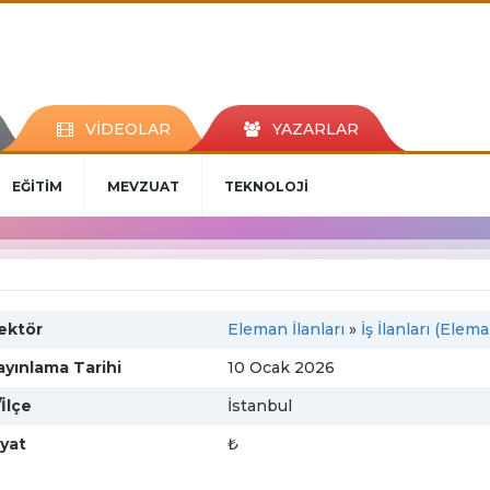
VİDEOLAR
YAZARLAR
EĞİTİM
MEVZUAT
TEKNOLOJİ
ektör
Eleman İlanları
»
İş İlanları (Elem
ayınlama Tarihi
10 Ocak 2026
/İlçe
İstanbul
iyat
₺