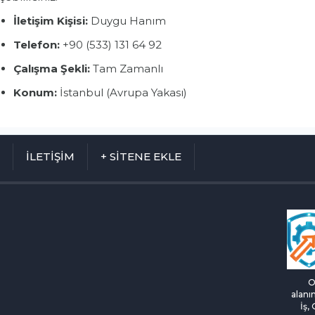
İletişim Kişisi:
Duygu Hanım
Telefon:
+90 (533) 131 64 92
Çalışma Şekli:
Tam Zamanlı
Konum:
İstanbul (Avrupa Yakası)
M
İLETİŞİM
+ SİTENE EKLE
O
alanı
İş,