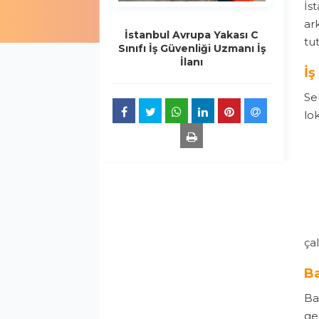
İs
ar
İstanbul Avrupa Yakası C
tu
Sınıfı İş Güvenliği Uzmanı İş
İlanı
İş
Se
lo
ça
Ba
Baş
geç