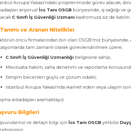
tanbul Avrupa Yakası'ndaki projelerimizde görev alacak, di
kadaşları arıyoruz!
İcs Tanı OSGB
bünyesinde, iş sağlığı ve g
tacak
C Sınıfı İş Güvenliği Uzmanı
kadromuza siz de katılın.
 Tanımı ve Aranan Nitelikler
ktörün öncü firmalarından biri olan OSGB'miz bünyesinde, A
kasyonlarda tam zamanlı olarak görevlendirilmek üzere;
C Sınıfı İş Güvenliği Uzmanlığı
belgesine sahip,
Mevzuata hakim, saha denetimi ve raporlama konusunda 
İletişim becerileri güçlü ve çözüm odaklı,
İstanbul Avrupa Yakası'nda ikamet eden veya ulaşım so
lışma arkadaşları aramaktayız.
şvuru Bilgileri
vurularınız ve detaylı bilgi için
İcs Tanı OSGB
yetkilisi
Duy
ebilirsiniz.