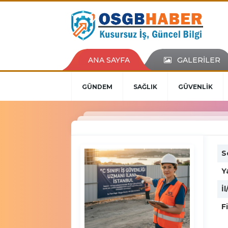
ANA SAYFA
GALERİLER
GÜNDEM
SAĞLIK
GÜVENLİK
S
Y
İl
F