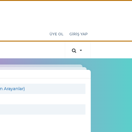
ÜYE OL
GİRİŞ YAP
an Arayanlar)