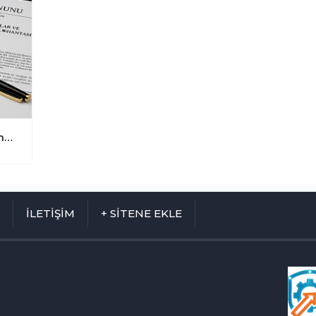
Resmî Gazete’de Yayımlandı: İş Kanunu ve SGK’da Kritik Değişiklik! Alt İşverene Kıdem Tazminatı Müjdesi ve SGK Sınırı Arttı
M
İLETİŞİM
+ SİTENE EKLE