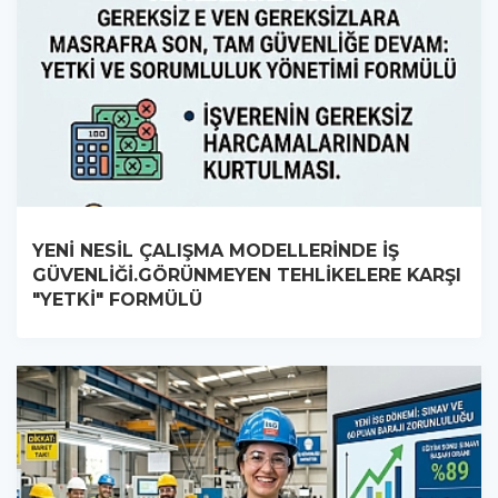
YENİ NESİL ÇALIŞMA MODELLERİNDE İŞ
GÜVENLİĞİ.GÖRÜNMEYEN TEHLİKELERE KARŞI
"YETKİ" FORMÜLÜ