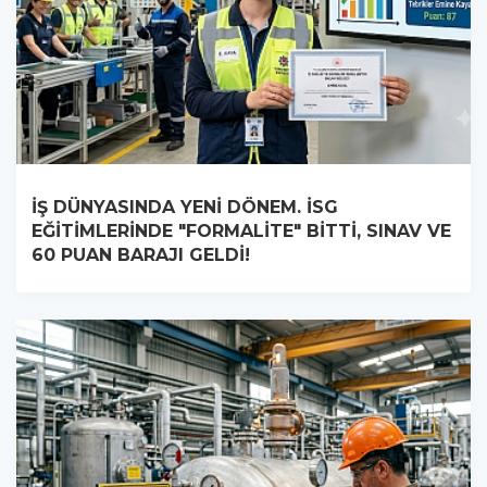
İŞ DÜNYASINDA YENİ DÖNEM. İSG
EĞİTİMLERİNDE "FORMALİTE" BİTTİ, SINAV VE
60 PUAN BARAJI GELDİ!