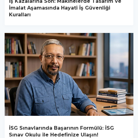
İş Kazalarına Son: Makinelerde Tasarım ve
İmalat Aşamasında Hayati İş Güvenliği
Kuralları
İSG Sınavlarında Başarının Formülü: İSG
Sınav Okulu ile Hedefinize Ulaşın!